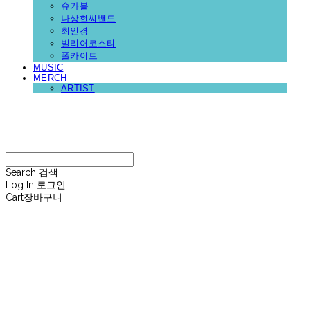
슈가볼
나상현씨밴드
최인경
빌리어코스티
폴카이트
MUSIC
MERCH
ARTIST
재뉴어리
Search
검색
Log In
로그인
Cart
장바구니
재뉴어리