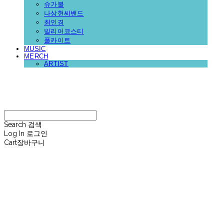
슈가볼
나상현씨밴드
최인경
빌리어코스티
폴카이트
MUSIC
MERCH
ARTIST
재뉴어리
Search
검색
Log In
로그인
Cart
장바구니
재뉴어리