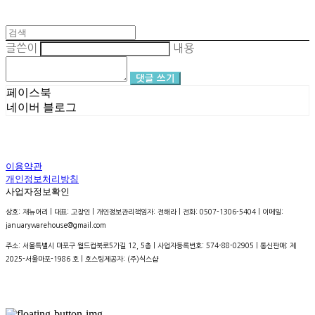
글쓴이
내용
댓글 쓰기
페이스북
네이버 블로그
이용약관
개인정보처리방침
사업자정보확인
상호: 재뉴어리 | 대표: 고창인 | 개인정보관리책임자: 전해라 | 전화: 0507-1306-5404 | 이메일:
januarywarehouse@gmail.com
주소: 서울특별시 마포구 월드컵북로5가길 12, 5층 | 사업자등록번호:
574-88-02905
| 통신판매:
제
2025-서울마포-1986 호
| 호스팅제공자: (주)식스샵