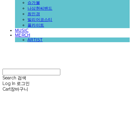
슈가볼
나상현씨밴드
최인경
빌리어코스티
폴카이트
MUSIC
MERCH
ARTIST
재뉴어리
Search
검색
Log In
로그인
Cart
장바구니
재뉴어리