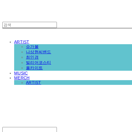
ARTIST
슈가볼
나상현씨밴드
최인경
빌리어코스티
폴카이트
MUSIC
MERCH
ARTIST
재뉴어리