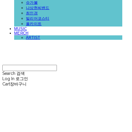
슈가볼
나상현씨밴드
최인경
빌리어코스티
폴카이트
MUSIC
MERCH
ARTIST
재뉴어리
Search
검색
Log In
로그인
Cart
장바구니
재뉴어리