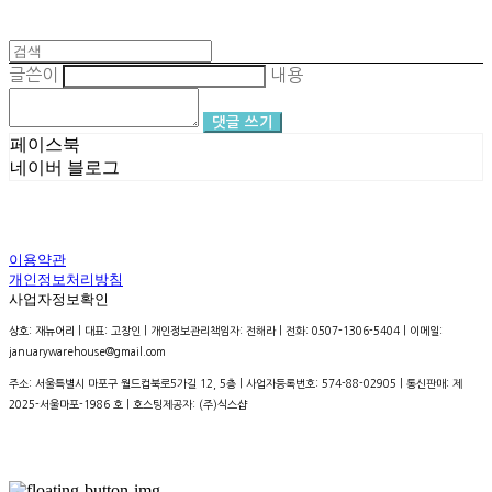
글쓴이
내용
댓글 쓰기
페이스북
네이버 블로그
이용약관
개인정보처리방침
사업자정보확인
상호: 재뉴어리 | 대표: 고창인 | 개인정보관리책임자: 전해라 | 전화: 0507-1306-5404 | 이메일:
januarywarehouse@gmail.com
주소: 서울특별시 마포구 월드컵북로5가길 12, 5층 | 사업자등록번호:
574-88-02905
| 통신판매:
제
2025-서울마포-1986 호
| 호스팅제공자: (주)식스샵