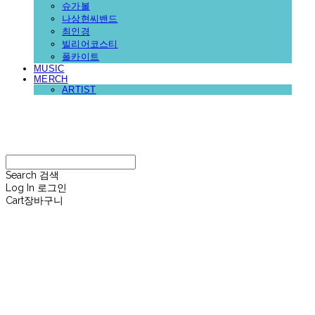
슈가볼
나상현씨밴드
최인경
빌리어코스티
폴카이트
MUSIC
MERCH
ARTIST
재뉴어리
Search
검색
Log In
로그인
Cart
장바구니
재뉴어리