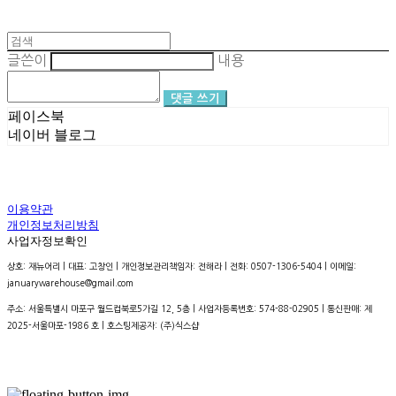
글쓴이
내용
댓글 쓰기
페이스북
네이버 블로그
이용약관
개인정보처리방침
사업자정보확인
상호: 재뉴어리 | 대표: 고창인 | 개인정보관리책임자: 전해라 | 전화: 0507-1306-5404 | 이메일:
januarywarehouse@gmail.com
주소: 서울특별시 마포구 월드컵북로5가길 12, 5층 | 사업자등록번호:
574-88-02905
| 통신판매:
제
2025-서울마포-1986 호
| 호스팅제공자: (주)식스샵