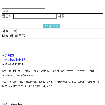
글쓴이
내용
댓글 쓰기
페이스북
네이버 블로그
이용약관
개인정보처리방침
사업자정보확인
상호: 재뉴어리 | 대표: 고창인 | 개인정보관리책임자: 전해라 | 전화: 0507-1306-5404 | 이메일:
januarywarehouse@gmail.com
주소: 서울특별시 마포구 월드컵북로5가길 12, 5층 | 사업자등록번호:
574-88-02905
| 통신판매:
제
2025-서울마포-1986 호
| 호스팅제공자: (주)식스샵