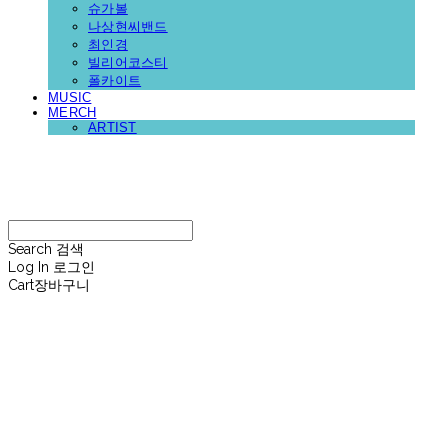
슈가볼
나상현씨밴드
최인경
빌리어코스티
폴카이트
MUSIC
MERCH
ARTIST
재뉴어리
Search
검색
Log In
로그인
Cart
장바구니
재뉴어리