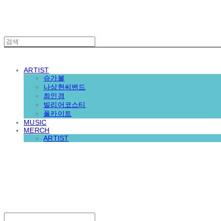
ARTIST
슈가볼
나상현씨밴드
최인경
빌리어코스티
폴카이트
MUSIC
MERCH
ARTIST
재뉴어리