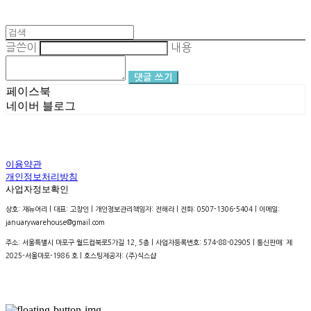
글쓴이
내용
댓글 쓰기
페이스북
네이버 블로그
이용약관
개인정보처리방침
사업자정보확인
상호: 재뉴어리 | 대표: 고창인 | 개인정보관리책임자: 전해라 | 전화: 0507-1306-5404 | 이메일:
januarywarehouse@gmail.com
주소: 서울특별시 마포구 월드컵북로5가길 12, 5층 | 사업자등록번호:
574-88-02905
| 통신판매:
제
2025-서울마포-1986 호
| 호스팅제공자: (주)식스샵