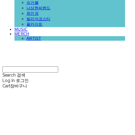
슈가볼
나상현씨밴드
최인경
빌리어코스티
폴카이트
MUSIC
MERCH
ARTIST
재뉴어리
Search
검색
Log In
로그인
Cart
장바구니
재뉴어리