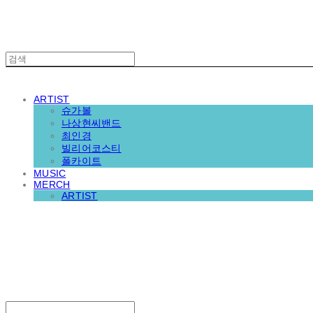
ARTIST
슈가볼
나상현씨밴드
최인경
빌리어코스티
폴카이트
MUSIC
MERCH
ARTIST
재뉴어리