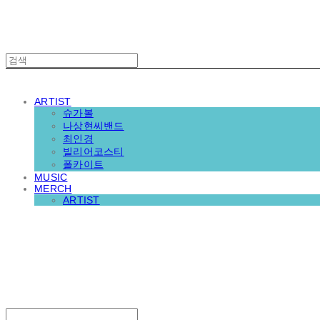
ARTIST
슈가볼
나상현씨밴드
최인경
빌리어코스티
폴카이트
MUSIC
MERCH
ARTIST
재뉴어리